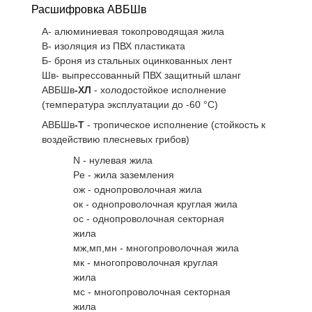
Расшифровка АВБШв
А- алюминиевая токопроводящая жила
В- изоляция из ПВХ пластиката
Б- броня из стальных оцинкованных лент
Шв- выпрессованный ПВХ защитный шланг
АВБШв
-ХЛ
- холодостойкое исполнение
(температура эксплуатации до -60 °С)
АВБШв
-Т
- тропическое исполнение (стойкость к
воздействию плесневых грибов)
N - нулевая жила
Pe - жила заземления
ож - однопроволочная жила
ок - однопроволочная круглая жила
ос - однопроволочная секторная
жила
мж,мп,мн - многопроволочная жила
мк - многопроволочная круглая
жила
мс - многопроволочная секторная
жила