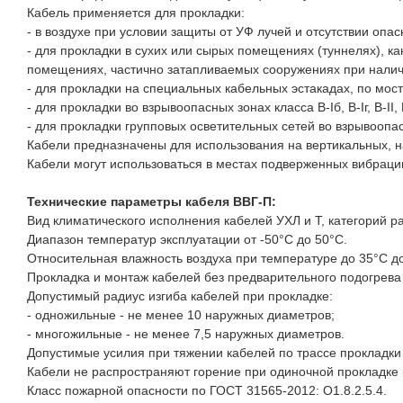
Кабель применяется для прокладки:
- в воздухе при условии защиты от УФ лучей и отсутствии опа
- для прокладки в сухих или сырых помещениях (туннелях), к
помещениях, частично затапливаемых сооружениях при наличи
- для прокладки на специальных кабельных эстакадах, по мост
- для прокладки во взрывоопасных зонах класса B-Iб, B-Iг, В-II, В
- для прокладки групповых осветительных сетей во взрывоопас
Кабели предназначены для использования на вертикальных, н
Кабели могут использоваться в местах подверженных вибраци
Технические параметры кабеля ВВГ-П:
Вид климатического исполнения кабелей УХЛ и Т, категорий р
Диапазон температур эксплуатации от -50°С до 50°С.
Относительная влажность воздуха при температуре до 35°С д
Прокладка и монтаж кабелей без предварительного подогрева
Допустимый радиус изгиба кабелей при прокладке:
- одножильные - не менее 10 наружных диаметров;
- многожильные - не менее 7,5 наружных диаметров.
Допустимые усилия при тяжении кабелей по трассе прокладки
Кабели не распространяют горение при одиночной прокладке
Класс пожарной опасности по ГОСТ 31565-2012: О1.8.2.5.4.