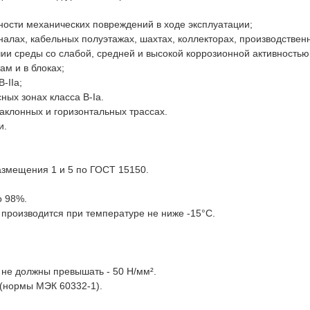
сности механических повреждений в ходе эксплуатации;
аналах, кабельных полуэтажах, шахтах, коллекторах, производствен
и среды со слабой, средней и высокой коррозионной активностью
ам и в блоках;
-IIа;
ных зонах класса В-Iа.
аклонных и горизонтальных трассах.
и.
азмещения 1 и 5 по ГОСТ 15150.
о 98%.
 производится при температуре не ниже -15°С.
 не должны превышать - 50 Н/мм².
 (нормы МЭК 60332-1).