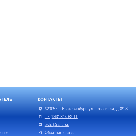
АТЕЛЬ
КОНТАКТЫ
620057, г.Екатеринбург, ул. Таганская, д.89-8
+7 (343) 345-62-11
estc@estc.su
онок
Обратная связь