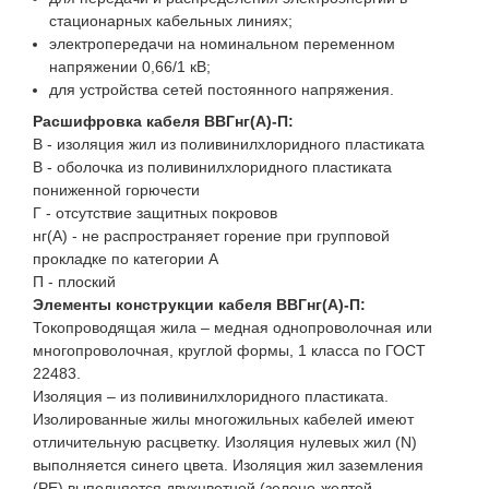
стационарных кабельных линиях;
электропередачи на номинальном переменном
напряжении 0,66/1 кВ;
для устройства сетей постоянного напряжения.
Расшифровка кабеля ВВГнг(A)-П:
В - изоляция жил из поливинилхлоридного пластиката
В - оболочка из поливинилхлоридного пластиката
пониженной горючести
Г - отсутствие защитных покровов
нг(А) - не распространяет горение при групповой
прокладке по категории А
П - плоский
Элементы конструкции кабеля ВВГнг(A)-П:
Токопроводящая жила – медная однопроволочная или
многопроволочная, круглой формы, 1 класса по ГОСТ
22483.
Изоляция – из поливинилхлоридного пластиката.
Изолированные жилы многожильных кабелей имеют
отличительную расцветку. Изоляция нулевых жил (N)
выполняется синего цвета. Изоляция жил заземления
(PE) выполняется двухцветной (зелено-желтой