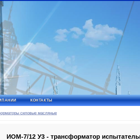
МПАНИИ
КОНТАКТЫ
орматоры силовые масляные
ИОМ-7/12 У3 - трансформатор испытател