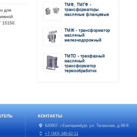
ТМФ, ТМГФ -
трансформаторы
н для
масляные фланцевые
вижной
 15150.
ТМЖ - трансформатор
масляный
железнодорожный
ТМТО - трехфазный
масляный
трансформатор
термообработки
АТЕЛЬ
КОНТАКТЫ
620057, г.Екатеринбург, ул. Таганская, д.89-8
+7 (343) 345-62-11