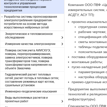
контроля и управления
контроля и управления
Компания ООО ПВФ «Цен
технологическими процессами
технологическими процессами
измерительных систем, 
предприятия
предприятия
АСДТУ, АСУ ТП):
Разработка системы прогнозирования
Разработка системы прогнозирования
электропотребления предприятия-
электропотребления предприятия-
проектно-изыскательс
потребителя на основе метода
потребителя на основе метода
структурная схем
искусственных нейронных сетей
искусственных нейронных сетей
рабочие чертежи;
Энергетическое и тепловизионное
спецификация об
обследование
сметы монтажных 
Измерение качества электроэнергии
таблицы подключ
Поверка систем учета АИИСКУЭ;
пояснительная за
поверка, перепрограммирование,
поставка оборудовани
замена электросчетчиков; поверка
трансформаторов тока; поверка
монтажные работы;
трансформаторов напряжения на
пуско-наладочные ра
объекте Заказчика
параметризация о
Гидравлический расчет тепловых
настройка оборуд
сетей; расчет потерь в тепловых сетях;
составление режимных карт котлов,
приемо-сдаточные ис
сушильных установок
Предприятие выполняет 
Инженерно-геодезические изыскания
технологий и реляционн
Виды выполняемых расчетов и
инфраструктуры).
проектных работ
Специалисты ООО ПВФ «