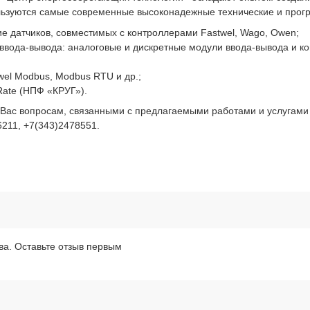
ользуются самые современные высоконадежные технические и прог
ие датчиков, совместимых с контроллерами Fastwel, Wago, Owen;
ввода-вывода: аналоговые и дискретные модули ввода-вывода и ко
el Modbus, Modbus RTU и др.;
Rate (НПФ «КРУГ»).
Вас вопросам, связанными с предлагаемыми работами и услугам
211, +7(343)2478551.
ва. Оставьте отзыв первым