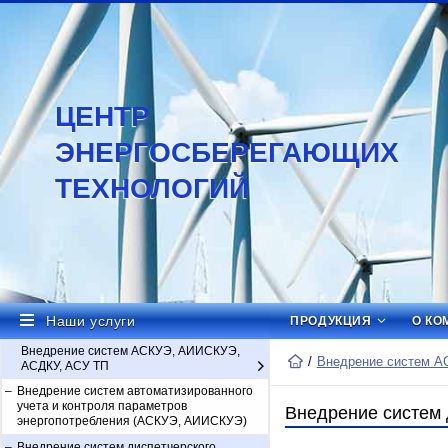
ЦЕНТР
ЭНЕРГОСБЕРЕГАЮЩИХ
ТЕХНОЛОГИЙ
Наши услуги
ПРОДУКЦИЯ
О КО
Внедрение систем АСКУЭ, АИИСКУЭ,
Внедрение систем А
АСДКУ, АСУ ТП
Внедрение систем автоматизированного
Внедрение систем автоматизированного
учета и контроля параметров
учета и контроля параметров
Внедрение систем 
энергопотребления (АСКУЭ, АИИСКУЭ)
энергопотребления (АСКУЭ, АИИСКУЭ)
Внедрение систем диспетчерского
Внедрение систем диспетчерского