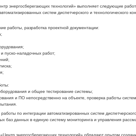
тр энергосберегающих технологий» выполняет следующие работ
автоматизированных систем диспетчерского и технологического ко
кие работы, разработка проектной документации:
а;
орудования;
и пуско-наладочных работ;
ений;
писка;
я;
боты:
борудования и общее тестирование системы;
ования и ПО непосредственно на объекте, проверка работы систем
пытания.
работы по интеграции автоматизированных систем диспетчерског
ых баз данных в единую систему мониторинга и управления рассм
Центр энергосберегающих технологий» обладают опытом создани