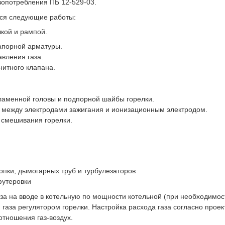
зопотребления ПБ 12-529-03.
ся следующие работы:
лкой и рампой.
апорной арматуры.
авления газа.
нитного клапана.
ламенной головы и подпорной шайбы горелки.
я между электродами зажигания и ионизационным электродом.
 смешивания горелки.
опки, дымогарных труб и турбулезаторов
футеровки
за на вводе в котельную по мощности котельной (при необходимос
 газа регулятором горелки. Настройка расхода газа согласно прое
тношения газ-воздух.