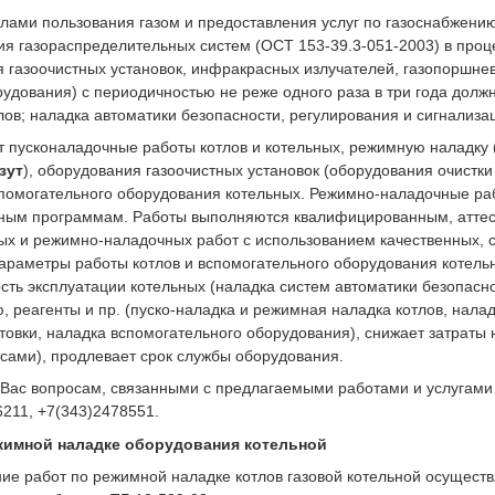
илами пользования газом и предоставления услуг по газоснабжени
ия газораспределительных систем (ОСТ 153-39.3-051-2003) в проц
ия
газоочистных установок,
инфракрасных излучателей, газопоршневы
удования) с периодичностью не реже одного раза в три года долж
лов; наладка автоматики безопасности, регулирования и сигнализа
 пусконаладочные работы котлов и котельных, режимную наладку 
азут
), оборудования
газоочистных установок (оборудования очистки
спомогательного оборудования котельных. Режимно-наладочные ра
нным программам. Работы выполняются квалифицированным, атте
ых и режимно-наладочных работ с использованием качественных, 
араметры работы котлов и вспомогательного оборудования котел
сть эксплуатации котельных (наладка систем автоматики безопасно
ю, реагенты и пр. (пуско-наладка и режимная наладка котлов, нала
товки, наладка вспомогательного оборудования), снижает затраты 
сами), продлевает срок службы оборудования.
Вас вопросам, связанными с предлагаемыми работами и услугам
211, +7(343)2478551.
жимной наладке оборудования котельной
ие работ по режимной наладке котлов газовой котельной осуществ