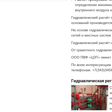
определение минимал
внутреннего воздуха 
Гидравлический расчёт 
оснований производитс
На основе гидравличес
сетей и местных систем
Гидравлический расчёт 
От грамотного гидравли
ООО ПВФ «ЦЭТ» имеет в
По всем интересующим 
телефонам: +7(343)3456
Гидравлическая рег
С
з
ч
п
п