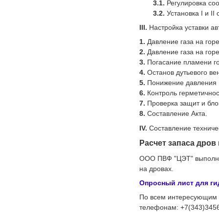
Регулировка соо
Установка I и I
III.
Настройка уставки ав
Давление газа на гор
Давление газа на гор
Погасание пламени го
Останов дутьевого ве
Понижение давления 
Контроль герметичнос
Проверка защит и бло
Составление Акта.
IV.
Составление техничес
Расчет запаса дров
ООО ПВФ "ЦЭТ" выполняе
на дровах.
Опросный лист для ги
По всем интересующим 
телефонам: +7(343)3456