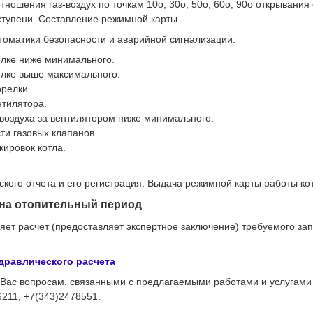
тношения газ-воздух по точкам 10о, 30о, 50о, 60о, 90о открывания
I ступени. Составление режимной карты.
томатики безопасности и аварийной сигнализации.
елке ниже минимального.
елке выше максимального.
релки.
нтилятора.
воздуха за вентилятором ниже минимального.
ти газовых клапанов.
кировок котла.
кого отчета и его регистрация. Выдача режимной карты работы ко
 на отопительный период
т расчет (предоставляет экспертное заключение) требуемого зап
дравлического расчета
Вас вопросам, связанными с предлагаемыми работами и услугам
211, +7(343)2478551.