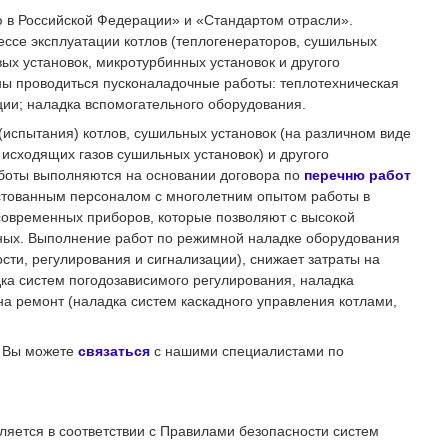
ю в Российской Федерации» и «Стандартом отрасли».
ессе эксплуатации котлов (теплогенераторов, сушильных
х установок, микротурбинных установок и другого
ны проводиться пусконаладочные работы: теплотехническая
ции; наладка вспомогательного оборудования.
(испытания) котлов,
сушильных установок (на различном виде
 исходящих газов сушильных установок)
и другого
боты выполняются на основании договора по
перечню работ
стованным персоналом с многолетним опытом работы в
современных приборов, которые позволяют с высокой
ьных. Выполнение работ по режимной наладке оборудования
сти, регулирования и сигнализации), снижает затраты на
дка систем погодозависимого регулирования, наладка
на ремонт (наладка систем каскадного управления котлами,
и Вы можете
связаться
с нашими специалистами
по
ляется в соответствии с Правилами безопасности систем