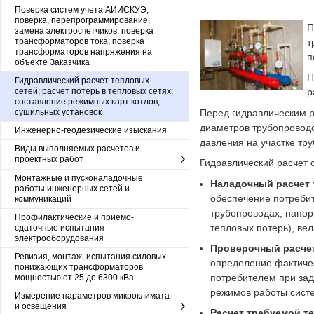
Поверка систем учета АИИСКУЭ;
поверка, перепрограммирование,
П
замена электросчетчиков; поверка
трансформаторов тока; поверка
т
трансформаторов напряжения на
п
объекте Заказчика
П
Гидравлический расчет тепловых
сетей; расчет потерь в тепловых сетях;
р
составление режимных карт котлов,
Перед гидравлическим р
сушильных установок
диаметров трубопроводо
Инженерно-геодезические изыскания
давления на участке тр
Виды выполняемых расчетов и
проектных работ
Гидравлический расчет 
Монтажные и пусконаладочные
Наладочный расчет 
работы инженерных сетей и
обеспечение потребит
коммуникаций
трубопроводах, напор
Профилактические и приемо-
тепловых потерь), ве
сдаточные испытания
электрооборудования
Проверочный расчет
Ревизия, монтаж, испытания силовых
определение фактичес
понижающих трансформаторов
потребителем при зад
мощностью от 25 до 6300 кВа
режимов работы систе
Измерение параметров микроклимата
и освещения
Расчет требуемой т