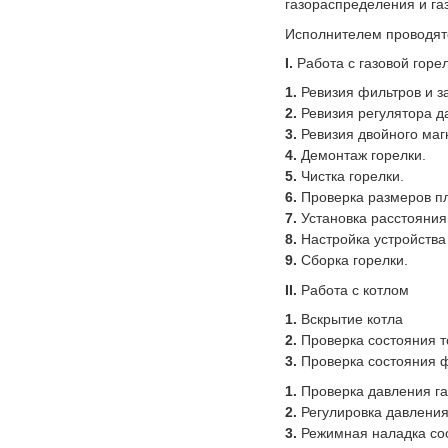
газораспределения и га
Исполнителем проводят
I.
Работа с газовой горе
Ревизия фильтров и з
Ревизия регулятора д
Ревизия двойного маг
Демонтаж горелки.
Чистка горелки.
Проверка размеров п
Установка расстояни
Настройка устройства
Сборка горелки.
II.
Работа с котлом
Вскрытие котла
Проверка состояния т
Проверка состояния 
Проверка давления га
Регулировка давления
Режимная наладка соо