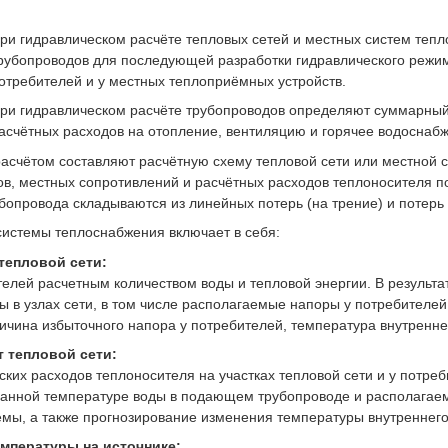
ри гидравлическом расчёте тепловых сетей и местных систем теп
рубопроводов для последующей разработки гидравлического режим
отребителей и у местных теплоприёмных устройств.
ри гидравлическом расчёте трубопроводов определяют суммарный
асчётных расходов на отопление, вентиляцию и горячее водоснаб
асчётом составляют расчётную схему тепловой сети или местной 
в, местных сопротивлений и расчётных расходов теплоносителя по
убопровода складываются из линейных потерь (на трение) и потерь
системы теплоснабжения включает в себя:
тепловой сети:
елей расчетным количеством воды и тепловой энергии. В результа
ы в узлах сети, в том числе располагаемые напоры у потребителей,
личина избыточного напора у потребителей, температура внутренне
 тепловой сети:
ких расходов теплоносителя на участках тепловой сети и у потреб
анной температуре воды в подающем трубопроводе и располагаемо
мы, а также прогнозирование изменения температуры внутреннего
емпературы на источнике: