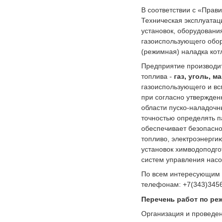
В соответствии с «Прав
Техническая эксплуатац
установок, оборудован
газоиспользующего обор
(режимная) наладка кот
Предприятие производит
топлива -
газ, уголь, м
газоиспользующего и в
при согласно утвержде
области пуско-наладочн
точностью определять п
обеспечивает безопасно
топливо, электроэнерги
установок химводоподго
систем управления насо
По всем интересующим 
телефонам: +7(343)3456
Перечень работ по ре
Организация и проведен