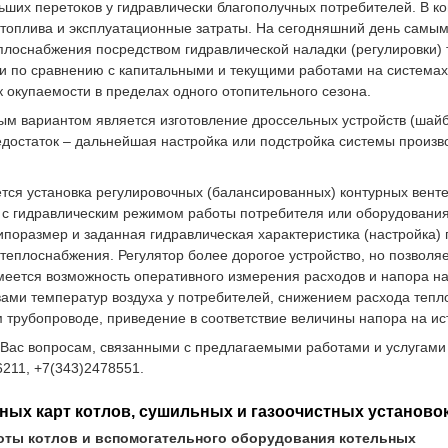
ших перетоков у гидравлически благополучных потребителей. В ко
 топлива и эксплуатационные затраты. На сегодняшний день сам
лоснабжения посредством гидравлической наладки (регулировки) 
 по сравнению с капитальными и текущими работами на системах 
к окупаемости в пределах одного отопительного сезона.
 вариантом является изготовление дроссельных устройств (шайб)
достаток – дальнейшая настройка или подстройка системы произв
тся установка регулировочных (балансированных) контурных вент
 с гидравлическим режимом работы потребителя или оборудования.
Типоразмер и заданная гидравлическая характеристика (настройка)
теплоснабжения. Регулятор более дорогое устройство, но позволяе
меется возможность оперативного измерения расходов и напора на 
вами температур воздуха у потребителей, снижением расхода тепл
 трубопроводе, приведение в соответствие величины напора на ист
Вас вопросам, связанными с предлагаемыми работами и услугам
211, +7(343)2478551.
ных карт котлов, сушильных и газоочистных установ
оты котлов и вспомогательного оборудования котельных