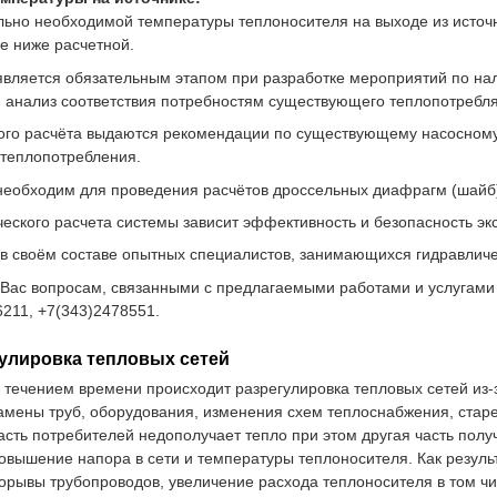
ьно необходимой температуры теплоносителя на выходе из источн
не ниже расчетной.
является обязательным этапом при разработке мероприятий по нал
я анализ соответствия потребностям существующего теплопотребл
кого расчёта выдаются рекомендации по существующему насосному
 теплопотребления.
необходим для проведения расчётов дроссельных диафрагм (шайб
ческого расчета системы зависит эффективность и безопасность э
 своём составе опытных специалистов, занимающихся гидравличе
Вас вопросам, связанными с предлагаемыми работами и услугам
211, +7(343)2478551.
улировка тепловых сетей
 течением времени происходит разрегулировка тепловых сетей из-
амены труб, оборудования, изменения схем теплоснабжения, старени
асть потребителей недополучает тепло при этом другая часть полу
овышение напора в сети и температуры теплоносителя. Как резул
орывы трубопроводов, увеличение расхода теплоносителя в том чи