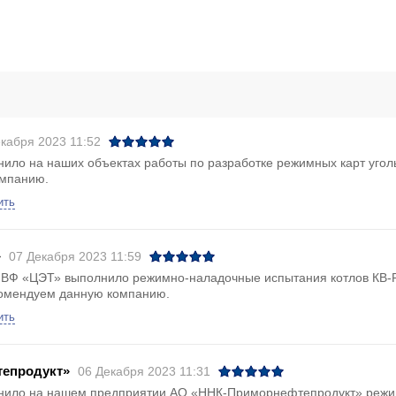
кабря 2023 11:52
о на наших объектах работы по разработке режимных карт уголь
омпанию.
ить
»
07 Декабря 2023 11:59
ПВФ «ЦЭТ» выполнило режимно-наладочные испытания котлов КВ-Р-
екомендуем данную компанию.
ить
епродукт»
06 Декабря 2023 11:31
ило на нашем предприятии АО «ННК-Приморнефтепродукт» режим