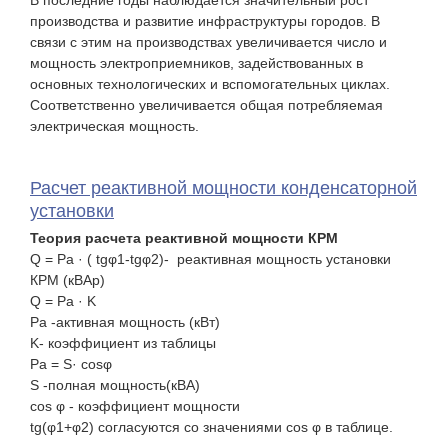
производства и развитие инфраструктуры городов. В
связи с этим на производствах увеличивается число и
мощность электроприемников, задействованных в
основных технологических и вспомогательных циклах.
Соответственно увеличивается общая потребляемая
электрическая мощность.
Расчет реактивной мощности конденсаторной
установки
Теория расчета реактивной мощности КРМ
Q = Pa · ( tgφ1-tgφ2)- реактивная мощность установки
КРМ (кВАр)
Q = Pa · K
Pa -активная мощность (кВт)
K- коэффициент из таблицы
Pa = S· cosφ
S -полная мощность(кВА)
cos φ - коэффициент мощности
tg(φ1+φ2) согласуются со значениями cos φ в таблице.