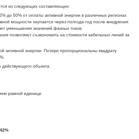
ется из следующих составляющих:
2% до 50% от оплаты активной энергии в различных регионах
ивной мощности окупается через полгода-год после внедрения
чет уменьшения значений фазных токов;
ания позволяют съэкономить на стоимости кабельных линий за
й активной энергии. Потери пропорциональны квадрату
2%.
 действующего объекта.
мем равной единице.
,42%