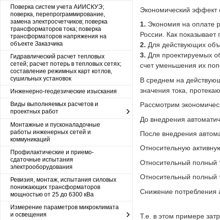
Поверка систем учета АИИСКУЭ;
Экономический эффект о
поверка, перепрограммирование,
замена электросчетчиков; поверка
Экономия на оплате р
трансформаторов тока; поверка
России. Как показывает
трансформаторов напряжения на
объекте Заказчика
Для действующих объе
Для проектируемых об
Гидравлический расчет тепловых
сетей; расчет потерь в тепловых сетях;
счет уменьшения их поп
составление режимных карт котлов,
сушильных установок
В среднем на действую
значения тока, протека
Инженерно-геодезические изыскания
Виды выполняемых расчетов и
Рассмотрим экономичес
проектных работ
До внедрения автоматич
Монтажные и пусконаладочные
работы инженерных сетей и
После внедрения автом
коммуникаций
Относительную активну
Профилактические и приемо-
сдаточные испытания
Относительный полный 
электрооборудования
Относительный полный 
Ревизия, монтаж, испытания силовых
понижающих трансформаторов
Снижение потребления а
мощностью от 25 до 6300 кВа
Измерение параметров микроклимата
и освещения
Т.е. в этом примере за