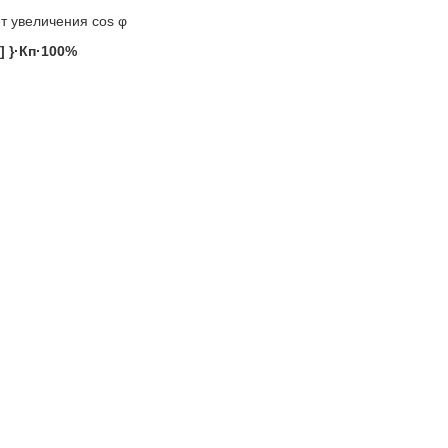
т увеличения cos φ
] }·Кп·100%