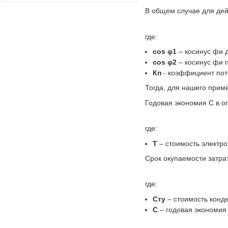
В общем случае для дей
где:
cos φ1
– косинус фи 
cos φ2
– косинус фи 
Кп
- коэффициент по
Тогда, для нашего прим
Годовая экономия C в о
где:
Т
– стоимость электро
Срок окупаемости затрат
где:
Сту
– стоимость конде
С
– годовая экономия 