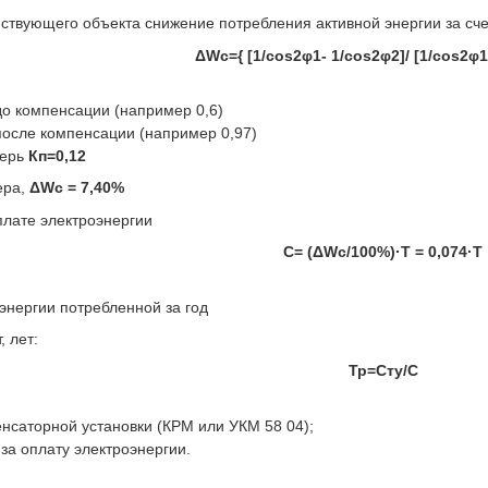
ствующего объекта снижение потребления активной энергии за сче
ΔWc={ [1/cos2φ1- 1/cos2φ2]/ [1/cos2φ1
до компенсации (например 0,6)
после компенсации (например 0,97)
терь
Кп=0,12
ера,
ΔWc = 7,40%
плате электроэнергии
С= (ΔWc/100%)·T = 0,074·Т
энергии потребленной за год
, лет:
Тр=Сту/С
нсаторной установки (КРМ или УКМ 58 04);
за оплату электроэнергии.