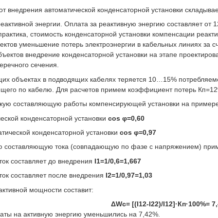
т внедрения автоматической конденсаторной установки складыва
еактивной энергии. Оплата за реактивную энергию составляет от 1
 практика, стоимость конденсаторной установки компенсации реакт
ктов уменьшение потерь электроэнергии в кабельных линиях за с
ъектов внедрение конденсаторной установки на этапе проектиров
еречного сечения.
щих объектах в подводящих кабелях теряется 10…15% потребляемо
ющего по кабелю. Для расчетов примем коэффициент потерь Кп=1
кую составляющую работы компенсирующей установки на примере
еской конденсаторной установки
cos φ=0,60
атической конденсаторной установки
cos φ=0,97
ю составляющую тока (совпадающую по фазе с напряжением) при
ток составляет до внедрения
I1=1/0,6=1,667
ток составляет после внедрения
I2=1/0,97=1,03
ктивной мощности составит:
ΔWc= [(I12-I22)/I12]·Кп·100%= 7
траты на активную энергию уменьшились на 7,42%.