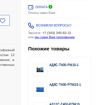
ОПЛАТА
Оплата через Банк
ВОЗНИКЛИ ВОПРОСЫ?
Звоните:
+7 (343) 345-62-11
или
мы сами Вам перезвоним
Похожие товары
хфазный
остью 12
бжения, а
ственных
АД8С-Т400-РМ15-1
АД8С-Т400-РПМ15-1
АД12С-Т400-РПМ15