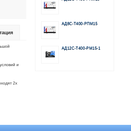
АД8С-Т400-РПМ15
тация
льшой
АД12С-Т400-РМ15-1
условий и
оходят 2х