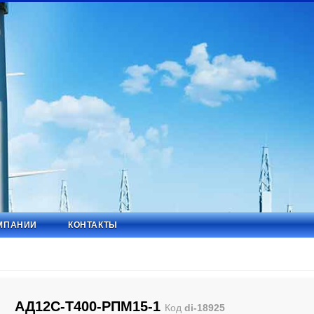
МПАНИИ
КОНТАКТЫ
АД12С-Т400-РПМ15-1
Код
di-18925