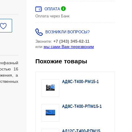
ОПЛАТА
Оплата через Банк
ВОЗНИКЛИ ВОПРОСЫ?
Звоните:
+7 (343) 345-62-11
или
мы сами Вам перезвоним
Похожие товары
хфазный
остью 16
бжения, а
ственных
АД8С-Т400-РМ15-1
АД8С-Т400-РПМ15-1
АД12С-Т400-РПМ15