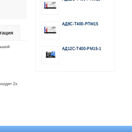
АД8С-Т400-РПМ15
тация
льшой
АД12С-Т400-РМ15-1
оходят 2х