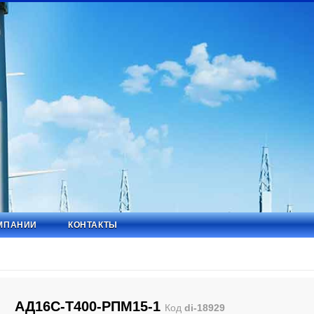
МПАНИИ
КОНТАКТЫ
АД16С-Т400-РПМ15-1
Код
di-18929