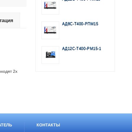
тация
АД8С-Т400-РПМ15
АД12С-Т400-РМ15-1
оходят 2х
АТЕЛЬ
КОНТАКТЫ