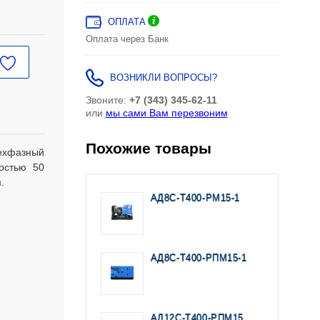
ОПЛАТА
Оплата через Банк
ВОЗНИКЛИ ВОПРОСЫ?
Звоните:
+7 (343) 345-62-11
или
мы сами Вам перезвоним
Похожие товары
хфазный
остью 50
.
АД8С-Т400-РМ15-1
АД8С-Т400-РПМ15-1
АД12С-Т400-РПМ15