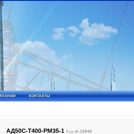
МПАНИИ
КОНТАКТЫ
АД50С-Т400-РМ35-1
Код
di-18948