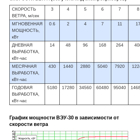
СКОРОСТЬ
3
4
5
6
7
8
ВЕТРА, м/сек
МГНОВЕННАЯ
0.6
2
4
7
11
1
МОЩНОСТЬ,
кВт
ДНЕВНАЯ
14
48
96
168
264
40
ВЫРАБОТКА,
кВт-час
МЕСЯЧНАЯ
430
1440
2880
5040
7920
122
ВЫРАБОТКА,
кВт-час
ГОДОВАЯ
5180
17280
34560
60480
95040
146
ВЫРАБОТКА,
кВт-час
График мощности ВЭУ-30 в зависимости от
скорости ветра