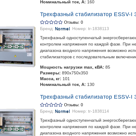
Номинальный ток, А:
160
Трехфазный стабилизатор ESSV-I 3
Отзывы: 0
Бренд:
Normel
Номер:
tr-1838113
Трехфазный одноступенчатый энергосберегаю
контролем напряжения по каждой фазе. При 
диапазона входного напряжения возможно испо
стабилизаторов с последовательным включени
Мощность нагрузки max, кВА:
85
Размеры:
890х750х350
Масса, кг:
101
Номинальный ток, А:
130
Трехфазный стабилизатор ESSV-I 3
Отзывы: 0
Бренд:
Normel
Номер:
tr-1838114
Трехфазный одноступенчатый энергосберегаю
контролем напряжения по каждой фазе. При 
диапазона входного напряжения возможно испо