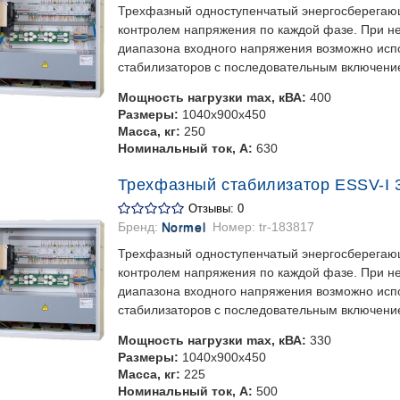
Трехфазный одноступенчатый энергосберегаю
контролем напряжения по каждой фазе. При 
диапазона входного напряжения возможно испо
стабилизаторов с последовательным включени
Мощность нагрузки max, кВА:
400
Размеры:
1040х900х450
Масса, кг:
250
Номинальный ток, А:
630
Трехфазный стабилизатор ESSV-I 3
Отзывы: 0
Бренд:
Normel
Номер:
tr-183817
Трехфазный одноступенчатый энергосберегаю
контролем напряжения по каждой фазе. При 
диапазона входного напряжения возможно испо
стабилизаторов с последовательным включени
Мощность нагрузки max, кВА:
330
Размеры:
1040х900х450
Масса, кг:
225
Номинальный ток, А:
500