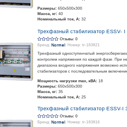
Размеры:
650x500x300
Масса, кг:
40
Номинальный ток, А:
32
Трехфазный стабилизатор ESSV- I 
Отзывы: 0
Бренд:
Normel
Номер:
tr-183821
Трехфазный одноступенчатый энергосберегаю
контролем напряжения по каждой фазе. При 
диапазона входного напряжения возможно испо
стабилизаторов с последовательным включени
Мощность нагрузки max, кВА:
18
Размеры:
650x500x300
Масса, кг:
35
Номинальный ток, А:
25
Трехфазный стабилизатор ESSV-I 3
Отзывы: 0
Бренд:
Normel
Номер:
tr-183816