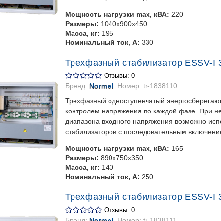
Мощность нагрузки max, кВА:
220
Размеры:
1040х900х450
Масса, кг:
195
Номинальный ток, А:
330
Трехфазный стабилизатор ESSV-I 3
Отзывы: 0
Бренд:
Normel
Номер:
tr-1838110
Трехфазный одноступенчатый энергосберегаю
контролем напряжения по каждой фазе. При 
диапазона входного напряжения возможно испо
стабилизаторов с последовательным включени
Мощность нагрузки max, кВА:
165
Размеры:
890х750х350
Масса, кг:
140
Номинальный ток, А:
250
Трехфазный стабилизатор ESSV-I 3
Отзывы: 0
Бренд:
Normel
Номер:
tr-1838111