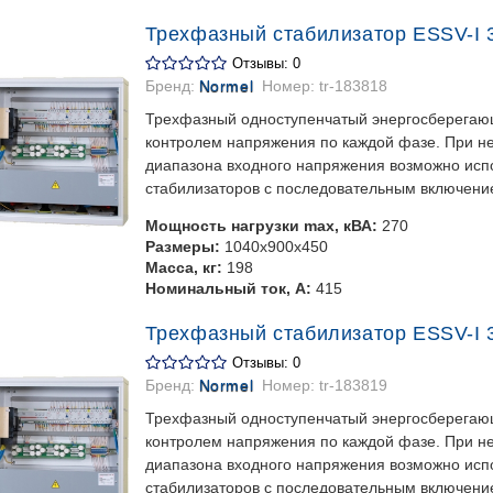
Трехфазный стабилизатор ESSV-I 3
Отзывы: 0
Бренд:
Normel
Номер:
tr-183818
Трехфазный одноступенчатый энергосберегаю
контролем напряжения по каждой фазе. При 
диапазона входного напряжения возможно испо
стабилизаторов с последовательным включени
Мощность нагрузки max, кВА:
270
Размеры:
1040х900х450
Масса, кг:
198
Номинальный ток, А:
415
Трехфазный стабилизатор ESSV-I 3
Отзывы: 0
Бренд:
Normel
Номер:
tr-183819
Трехфазный одноступенчатый энергосберегаю
контролем напряжения по каждой фазе. При 
диапазона входного напряжения возможно испо
стабилизаторов с последовательным включени