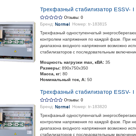
Трехфазный стабилизатор ESSV- I 
Отзывы: 0
Бренд:
Normel
Номер:
tr-183815
Трехфазный одноступенчатый энергосберегаю
контролем напряжения по каждой фазе. При 
диапазона входного напряжения возможно испо
стабилизаторов с последовательным включени
Мощность нагрузки max, кВА:
35
Размеры:
890х750х350
Масса, кг:
80
Номинальный ток, А:
50
Трехфазный стабилизатор ESSV- I 
Отзывы: 0
Бренд:
Normel
Номер:
tr-183820
Трехфазный одноступенчатый энергосберегаю
контролем напряжения по каждой фазе. При 
диапазона входного напряжения возможно испо
стабилизаторов с последовательным включени