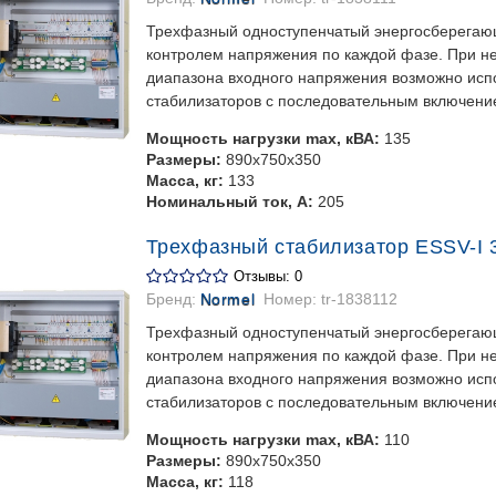
Трехфазный одноступенчатый энергосберегаю
контролем напряжения по каждой фазе. При 
диапазона входного напряжения возможно испо
стабилизаторов с последовательным включени
Мощность нагрузки max, кВА:
135
Размеры:
890х750х350
Масса, кг:
133
Номинальный ток, А:
205
Трехфазный стабилизатор ESSV-I 3
Отзывы: 0
Бренд:
Normel
Номер:
tr-1838112
Трехфазный одноступенчатый энергосберегаю
контролем напряжения по каждой фазе. При 
диапазона входного напряжения возможно испо
стабилизаторов с последовательным включени
Мощность нагрузки max, кВА:
110
Размеры:
890х750х350
Масса, кг:
118