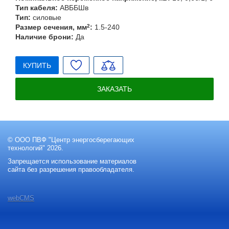
Тип кабеля:
АВББШв
Тип:
силовые
Размер сечения, мм
2
:
1.5-240
Наличие брони:
Да
КУПИТЬ
ЗАКАЗАТЬ
© ООО ПВФ "Центр энергосберегающих
технологий" 2026.
Запрещается использование материалов
сайта без разрешения правообладателя.
webCMS