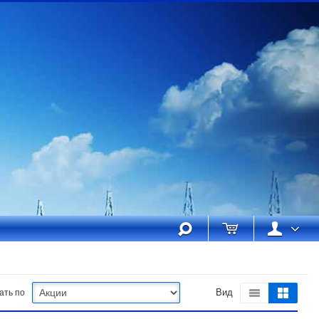
ать по
Вид