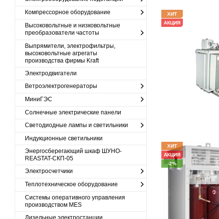
Компрессорное оборудование
ХИТ
АКЦИЯ
Высоковольтные и низковольтные
преобразователи частоты
Выпрямители, электрофильтры,
высоковольтные агрегаты
производства фирмы Kraft
Электродвигатели
Ветроэлектрогенераторы
МиниГЭС
Солнечные электрические панели
Светодиодные лампы и светильники
Индукционные светильники
ХИТ
Энергосберегающий шкаф ШУНО-
АКЦИЯ
REASTAT-СКП-05
-2%
Электросчетчики
Теплотехническое оборудование
Cистемы оперативного управления
производством MES
Дизельные электростанции