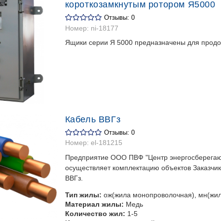
короткозамкнутым ротором Я5000
Отзывы: 0
Номер:
ni-18177
Ящики серии Я 5000 предназначены для прод
Кабель ВВГз
Отзывы: 0
Номер:
el-181215
Предприятие ООО ПВФ "Центр энергосберегаю
осуществляет комплектацию объектов Заказчик
ВВГз.
Тип жилы:
ож(жила монопроволочная), мн(жи
Материал жилы:
Медь
Количество жил:
1-5