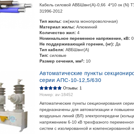
Кабель силовой АВБШвнг(А)-0,66 4*10 ок (N) 
31996-2012
Тип жилы:
ож(жила монопроволочная)
Материал жилы:
Алюминий
Количество жил:
4
Номинальное переменное напряжение, кВ:
0
Не поддерживающий горение, (нг):
Да
Тип кабеля:
АВБШвнг(А)
Тип:
силовые
Размер сечения, мм
2
:
10
Автоматические пункты секционир
серии АПС-10-12,5/630
Отзывы: 1
Номер:
av-18452
Автоматические пункты секционирования серии
предназначены для автоматизации и повышен
воздушных линий (ВЛ) электропередачи (кольц
напряжением 6-10 кВ трехфазного переменного
систем с изолированной и компенсированной 