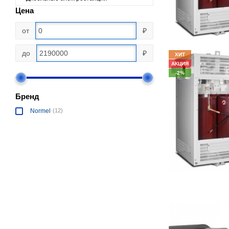
Цена
от
₽
до
₽
ХИТ
АКЦИЯ
-2%
Бренд
Normel
(12)