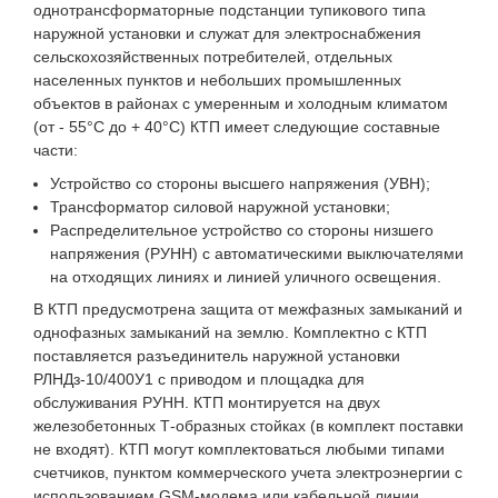
однотрансформаторные подстанции тупикового типа
наружной установки и служат для электроснабжения
сельскохозяйственных потребителей, отдельных
населенных пунктов и небольших промышленных
объектов в районах с умеренным и холодным климатом
(от - 55°С до + 40°С) КТП имеет следующие составные
части:
Устройство со стороны высшего напряжения (УВН);
Трансформатор силовой наружной установки;
Распределительное устройство со стороны низшего
напряжения (РУНН) с автоматическими выключателями
на отходящих линиях и линией уличного освещения.
В КТП предусмотрена защита от межфазных замыканий и
однофазных замыканий на землю. Комплектно с КТП
поставляется разъединитель наружной установки
РЛНДз-10/400У1 с приводом и площадка для
обслуживания РУНН. КТП монтируется на двух
железобетонных Т-образных стойках (в комплект поставки
не входят). КТП могут комплектоваться любыми типами
счетчиков, пунктом коммерческого учета электроэнергии с
использованием GSM-модема или кабельной линии