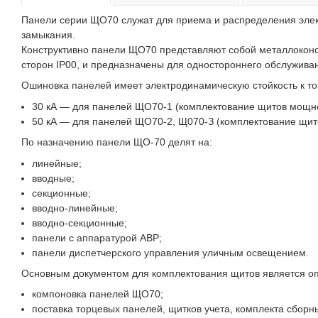
Панели серии ЩО70 служат для приема и распределения элект
замыкания.
Конструктивно панели ЩО70 представляют собой металлоконс
сторон IР00, и предназначены для одностороннего обслужива
Ошиновка панелей имеет электродинамическую стойкость к ток
30 кА — для панелей ЩО70-1 (комплектование щитов мощно
50 кА — для панелей ЩО70-2, Щ070-З (комплектование щит
По назначению панели ЩО-70 делят на:
линейные;
вводные;
секционные;
вводно-линейные;
вводно-секционные;
панели с аппаратурой АВР;
панели диспетчерского управления уличным освещением.
Основным документом для комплектования щитов является опр
компоновка панелей ЩО70;
поставка торцевых панелей, щитков учета, комплекта сборн