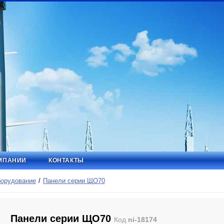
МПАНИИ
КОНТАКТЫ
борудование
Панели серии ЩО70
Панели серии ЩО70
Код
ni-18174