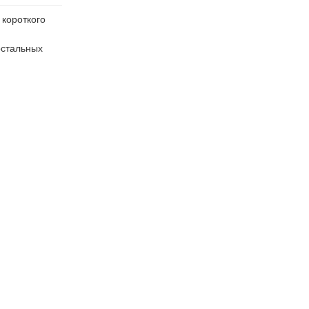
 короткого
остальных