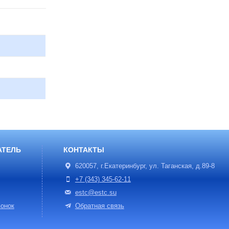
АТЕЛЬ
КОНТАКТЫ
620057, г.Екатеринбург, ул. Таганская, д.89-8
+7 (343) 345-62-11
estc@estc.su
онок
Обратная связь