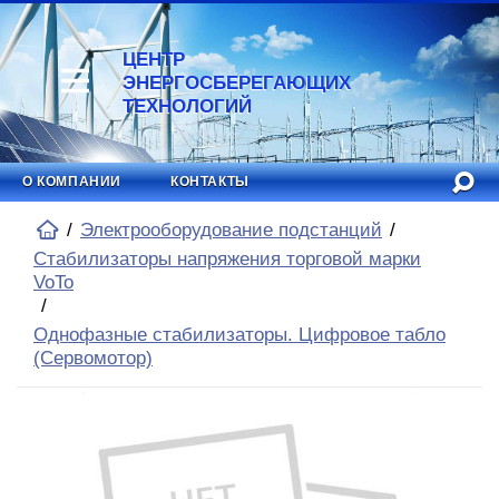
ЦЕНТР
ЭНЕРГОСБЕРЕГАЮЩИХ
ТЕХНОЛОГИЙ
О КОМПАНИИ
КОНТАКТЫ
Электрооборудование подстанций
Стабилизаторы напряжения торговой марки
VoTo
Однофазные стабилизаторы. Цифровое табло
(Сервомотор)