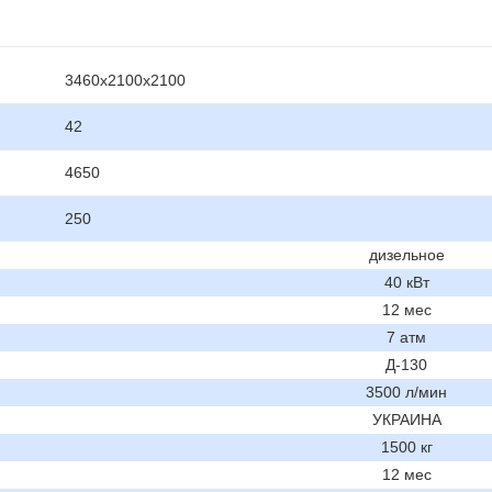
3460х2100х2100
42
4650
250
дизельное
40 кВт
12 мес
7 атм
Д-130
3500 л/мин
УКРАИНА
1500 кг
12 мес