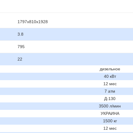
1797x810x1928
3.8
795
22
дизельное
40 кВт
12 мес
7 атм
Д-130
3500 л/мин
УКРАИНА
1500 кг
12 мес